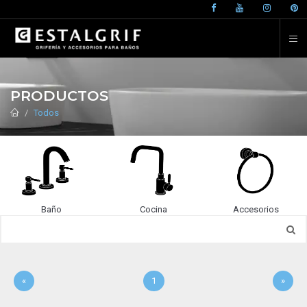
PRODUCTOS
Todos
Baño
Cocina
Accesorios
«
1
»