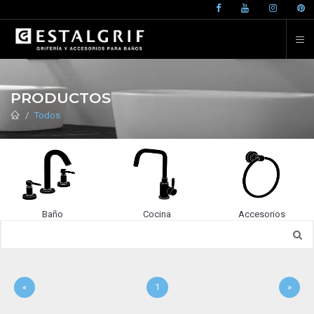
PRODUCTOS
Todos
Baño
Cocina
Accesorios
«
1
»